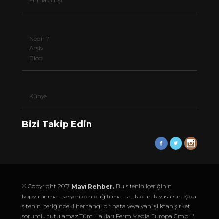
Firma Girişi
Nedir ?
Arşiv
Blog
Künye
Bizi Takip Edin
© Copyright 2017
Bu sitenin içeriğinin
Mavi Rehber.
kopyalanması ve yeniden dağıtılması açık olarak yasaktır. İşbu
sitenin içeriğindeki herhangi bir hata veya yanlışlıktan şirket
sorumlu tutulamaz.Tüm Hakları Ferm Media Europa GmbH'