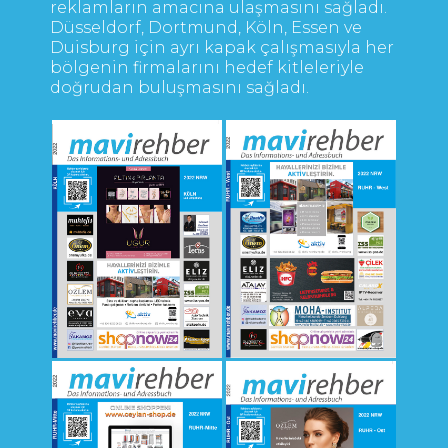
reklamların amacına ulaşmasını sağladı.
Düsseldorf, Dortmund, Köln, Essen ve
Duisburg için ayrı kapak çalışmasıyla her
bölgenin firmalarını hedef kitleleriyle
doğrudan buluşmasını sağladı.