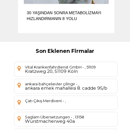
Al
30 YAŞINDAN SONRA METABOLİZMAYI
na
HIZLANDIRMANIN 8 YOLU
Son Eklenen Firmalar
Vital Krankenfahrdienst GmbH - , 51109
Kratzweg 20, 51109 Köln
ankara bahçelievler çilingir - ,
ankara emek mahallesi 8. cadde 95/b
Çatı Çıkış Merdiveni - ,
Saglam Übersetzungen - , 13158
Wurstmacherweg 40a