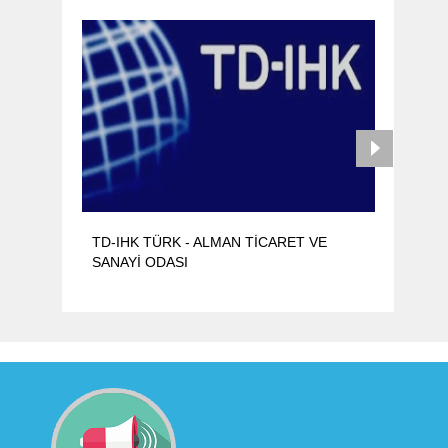
TD-IHK TÜRK - ALMAN TİCARET VE
Al
SANAYİ ODASI
al