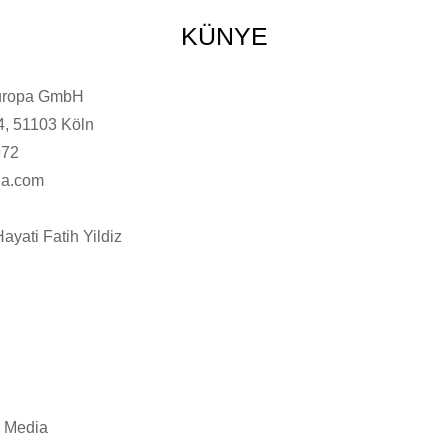
KÜNYE
uropa GmbH
14, 51103 Köln
972
ia.com
ayati Fatih Yildiz
 Media