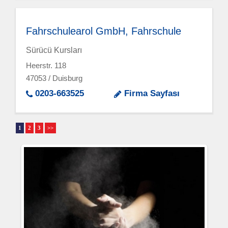
Fahrschulearol GmbH, Fahrschule
Sürücü Kursları
Heerstr. 118
47053 / Duisburg
0203-663525
Firma Sayfası
1
2
3
>>