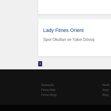
Lady Fitnes Orient
Spor Okulları ve Yakın Dövüş
1
Anasayfa
Nedir 
Firma Ekle
Arşiv
Firma Girişi
Blog