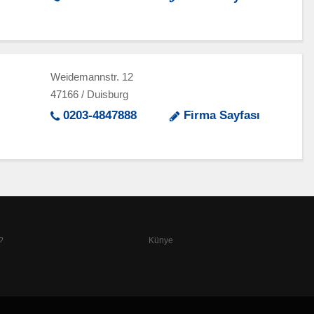
Weidemannstr. 12
47166 / Duisburg
0203-4847888
Firma Sayfası
?
Künye