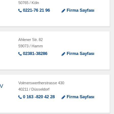
50765 / Köln
0221-76 21 96
Firma Sayfası
Ahlener Str. 82
59073 / Hamm
02381-38286
Firma Sayfası
Volmerswertherstrasse 430
.V
40211 / Düsseldorf
0 163 -820 42 28
Firma Sayfası