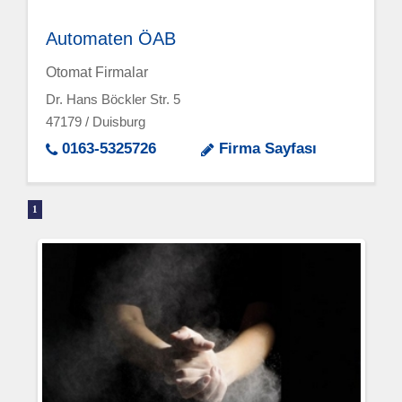
Automaten ÖAB
Otomat Firmalar
Dr. Hans Böckler Str. 5
47179 / Duisburg
0163-5325726
Firma Sayfası
1