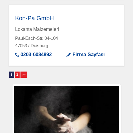
Kon-Pa GmbH
Lokanta Malzemeleri
Paul-Esch-Str. 94-104
47053 / Duisburg
0203-6084892
Firma Sayfası
1
2
>>