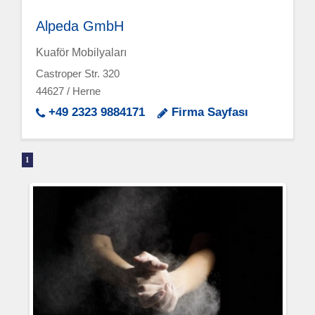
Alpeda GmbH
Kuaför Mobilyaları
Castroper Str. 320
44627 / Herne
+49 2323 9884171
Firma Sayfası
1