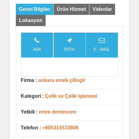
Genel Bilgiler
Ürün Hizmet
Videolar
Lokasyon
ARA
ROTA
E - MAİL
Firma :
ankara emek çilingir
Kategori :
Çelik ve Çelik işlemesi
Yetkili :
emre demirezen
Telefon :
+905314533806