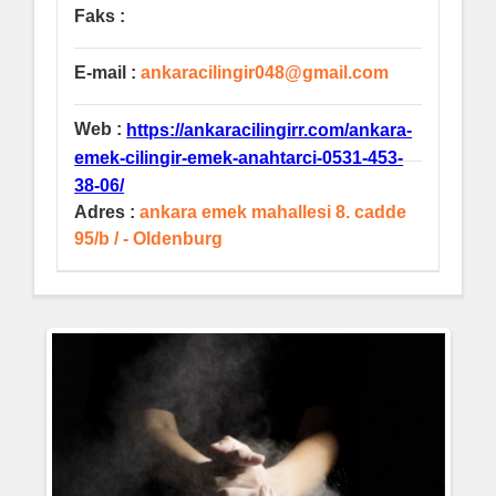
Faks :
E-mail :
ankaracilingir048@gmail.com
Web :
https://ankaracilingirr.com/ankara-
emek-cilingir-emek-anahtarci-0531-453-
38-06/
Adres :
ankara emek mahallesi 8. cadde
95/b / - Oldenburg