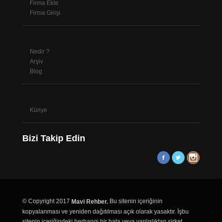
Firma Ekle
Firma Girişi
Nedir ?
Arşiv
Blog
Künye
Bizi Takip Edin
© Copyright 2017
Bu sitenin içeriğinin
Mavi Rehber.
kopyalanması ve yeniden dağıtılması açık olarak yasaktır. İşbu
sitenin içeriğindeki herhangi bir hata veya yanlışlıktan şirket